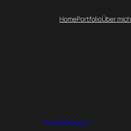
Home
Portfolio
Über mic
Portrait People